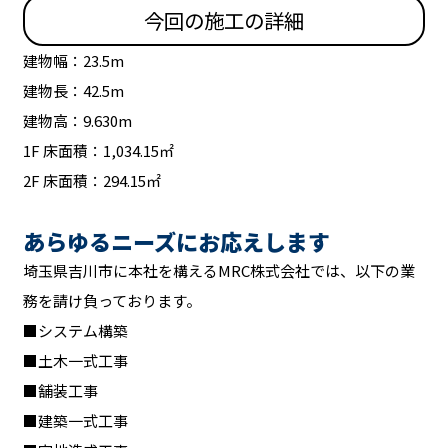
今回の施工の詳細
建物幅：23.5m
建物長：42.5m
建物高：9.630m
1F 床面積：1,034.15㎡
2F 床面積：294.15㎡
あらゆるニーズにお応えします
埼玉県吉川市に本社を構えるMRC株式会社では、以下の業
務を請け負っております。
■システム構築
■土木一式工事
■舗装工事
■建築一式工事